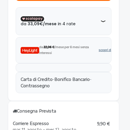
da
22,06 €
/mese per 6 mesi senza
scopri di più
interessi
Carta di Credito
-
Bonifico Bancario
-
Contrassegno
Consegna Prevista
Corriere Espresso
9,90 €
mar 11. agosto – mer 12. agosto