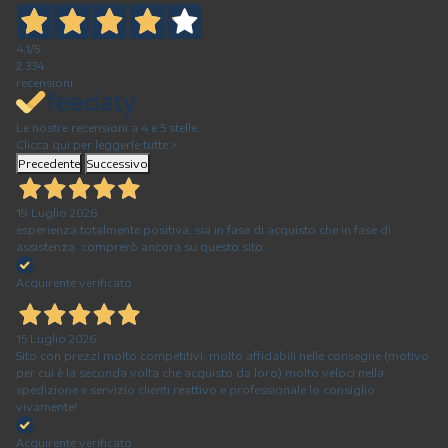
4,1
/5
2.334
recensioni
Le nostre recensioni a 4 e 5 stelle.
Clicca qui per leggerle tutte >
Precedente
Successivo
19 Luglio 2026
esperienza totalmente positiva, sia in fase di acquisto che in fase di
assistenza. comprerò ancora su questo sito.
Acquirente verificato
15 Luglio 2026
Sito con prezzi molto competitivi, molto affidabili nelle consegne (motivo
per cui è la seconda volta che acquisto da loro) molto veloci nella
spedizione e servizio clienti reattivo e professionale lo consiglio
vivamente!
Acquirente verificato