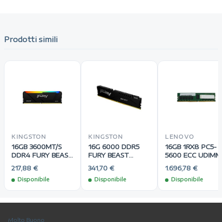
Prodotti simili
KINGSTON
KINGSTON
LENOVO
16GB 3600MT/S
16G 6000 DDR5
16GB 1RX8 PC5-
DDR4 FURY BEAST
FURY BEAST
5600 ECC UDIMM
RGB
BLACK EXPO
217,88 €
341,70 €
1.696,78 €
Disponibile
Disponibile
Disponibile
Molto Buono