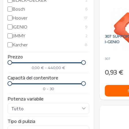
BLACK+DECKER
2
Bosch
6
Hoover
17
IGENIO
9
JIMMY
2
307 SUPPO
I-GENIO
Karcher
8
LAVOR
4
Prezzo
307
Lg
3
0,00 € - 440,00 €
0,93 €
Polti
1
Capacità del contenitore
Rowenta
7
0 - 30
Samsung
2
Severin
1
Potenza variabile
Tipo di pulizia