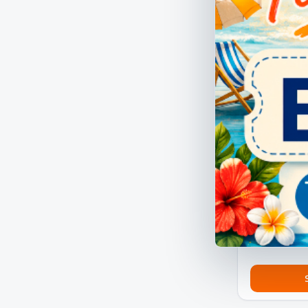
500 SUPPO
ADATTATORE
500
0,93 €