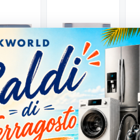
RTO ADATTATORE
659 SUPPORTO
522
ADATTATORE I-GENIO
I-G
IGENIO
IGENIO
659
522
0,93 €
0,
In arrivo
In arrivo
Scopri
Scopri