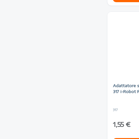
Adattatore s
317 i-Robot
317
1,55 €