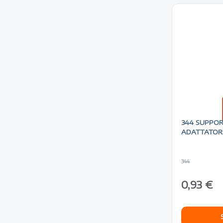
344 SUPPO
ADATTATORE
344
0,93 €