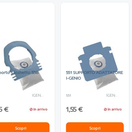
porto sacchetto 558
551 SUPPORTO ADATTATORE
I-GENIO
IGENIO
IGENIO
551
5 €
1,55 €
In arrivo
In arrivo
Scopri
Scopri