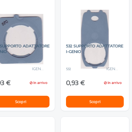
 SUPPORTO ADATTATORE
532 SUPPORTO ADATTATORE
ENIO
I-GENIO
IGENIO
IGENIO
532
93 €
0,93 €
In arrivo
In arrivo
Scopri
Scopri