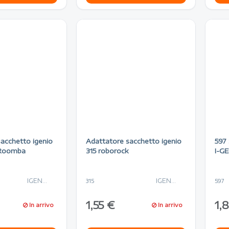
acchetto igenio
Adattatore sacchetto igenio
597
 Roomba
315 roborock
I-G
IGENIO
IGENIO
315
597
1,55 €
1,
In arrivo
In arrivo