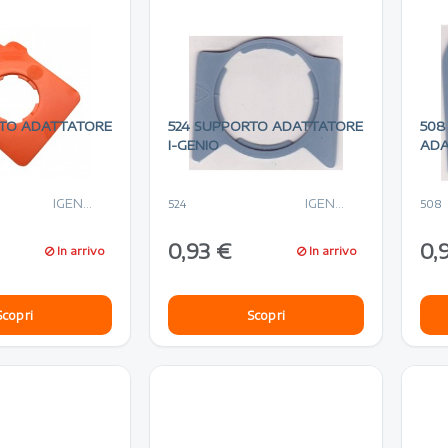
RTO ADATTATORE
524 SUPPORTO ADATTATORE
508
I-GENIO
ADA
IGENIO
IGENIO
524
508
0,93 €
0,
In arrivo
In arrivo
Scopri
Scopri