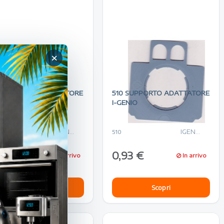
×
 SUPPORTO ADATTATORE
510 SUPPORTO ADATTATORE
ENIO
I-GENIO
IGENIO
IGENIO
510
93 €
0,93 €
In arrivo
In arrivo
Scopri
Scopri