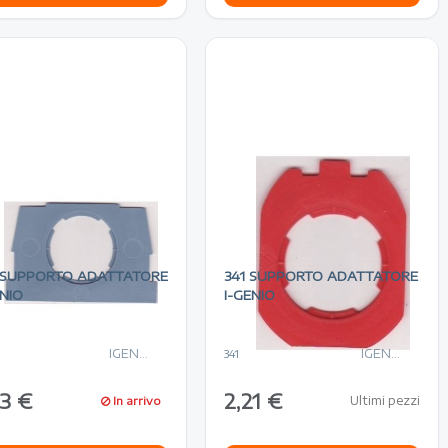
 SUPPORTO ADATTATORE
341 SUPPORTO ADATTATORE
ENIO
I-GENIO
IGENIO
IGENIO
341
83 €
2,21 €
Ultimi pezzi
In arrivo