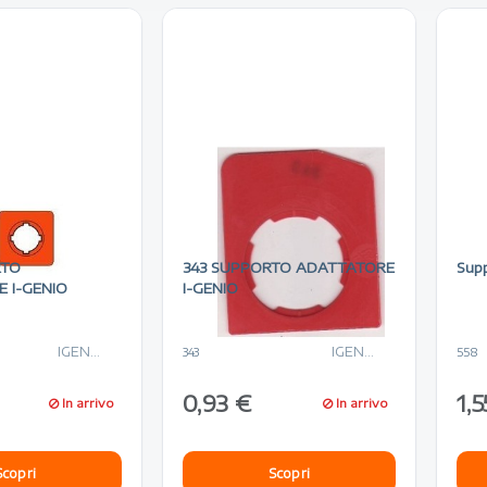
RTO
343 SUPPORTO ADATTATORE
Sup
 I-GENIO
I-GENIO
IGENIO
IGENIO
343
558
0,93 €
1,5
In arrivo
In arrivo
Scopri
Scopri