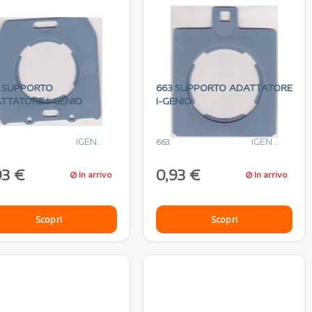
 SUPPORTO
663 SUPPORTO ADATTATORE
TTATORE I-GENIO
I-GENIO
IGENIO
IGENIO
663
93 €
0,93 €
In arrivo
In arrivo
Scopri
Scopri