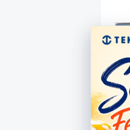
529 SUPPO
I-GENIO
529
0,93 €