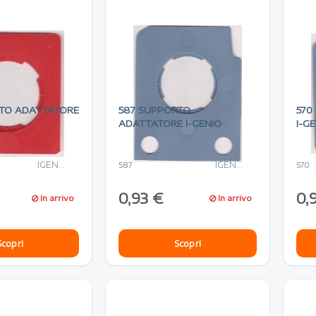
RTO ADATTATORE
587 SUPPORTO
570
ADATTATORE I-GENIO
I-G
IGENIO
IGENIO
587
570
0,93 €
0,
In arrivo
In arrivo
Scopri
Scopri