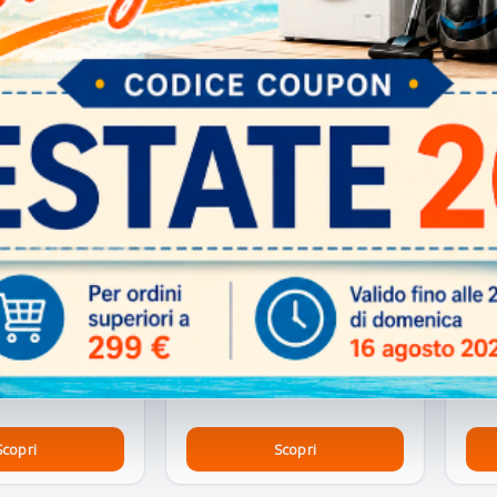
RTO
352 SUPPORTO ADATTATORE
350
 I-GENIO
I-GENIO
I-G
IGENIO
IGENIO
352
350
0,93 €
0,
In arrivo
In arrivo
Scopri
Scopri