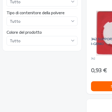
Tipo di contenitore della polvere
Colore del prodotto
342 SUPPO
I-GENIO
342
0,93 €