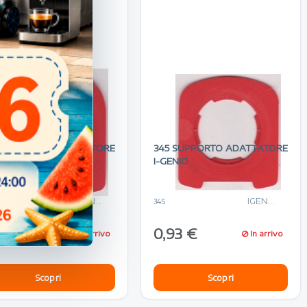
 SUPPORTO ADATTATORE
345 SUPPORTO ADATTATORE
ENIO
I-GENIO
IGENIO
IGENIO
345
93 €
0,93 €
In arrivo
In arrivo
Scopri
Scopri