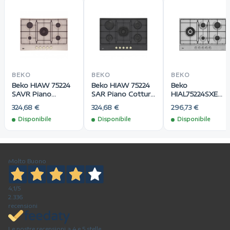
BEKO
BEKO
BEKO
Beko HIAW 75224
Beko HIAW 75224
Beko
SAVR Piano
SAR Piano Cottura
HIAL75224SXE
Cottura Gas 5
Gas 5 Fornelli 75
Piano Cottura Ga
324,68 €
324,68 €
296,73 €
Fornelli 75 cm
cm Nero
5 Fornelli 75 cm
Disponibile
Disponibile
Disponibile
Avena
Stainless steel
Molto Buono
4,1
/5
2.336
recensioni
Le nostre recensioni a 4 e 5 stelle.