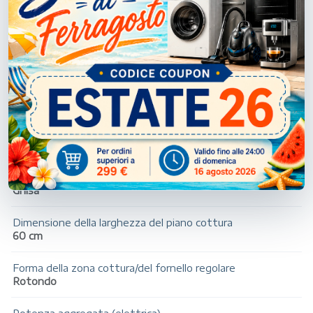
50 - 60 Hz
Tipo di superficie superiore
Acciaio inox
Bruciatore piccolo
1000 W
Bruciatore grande
3000 W
Materiale di supporto della pentola
Ghisa
Dimensione della larghezza del piano cottura
60 cm
Forma della zona cottura/del fornello regolare
Rotondo