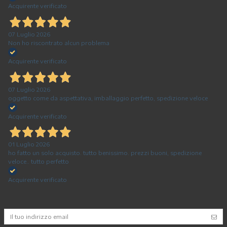
Acquirente verificato
07 Luglio 2026
Non ho riscontrato alcun problema
Acquirente verificato
07 Luglio 2026
oggetto come da aspettativa, imballaggio perfetto, spedizione veloce
Acquirente verificato
01 Luglio 2026
ho fatto un solo acquisto. tutto benissimo. prezzi buoni, spedizione
veloce.. tutto perfetto
Acquirente verificato