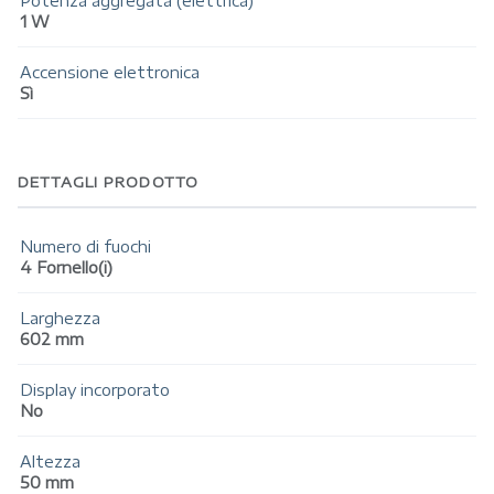
Potenza aggregata (elettrica)
1 W
Accensione elettronica
Sì
DETTAGLI PRODOTTO
Numero di fuochi
4 Fornello(i)
Larghezza
602 mm
Display incorporato
No
Altezza
50 mm