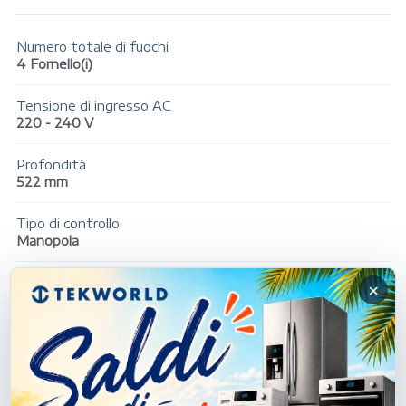
Numero totale di fuochi
4 Fornello(i)
Tensione di ingresso AC
220 - 240 V
Profondità
522 mm
Tipo di controllo
Manopola
Posizionamento dell'apparecchio
×
Da incasso
Profondità del compartimento
48 cm
Frequenza di ingresso AC