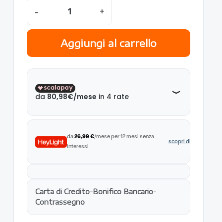
-
+
Aggiungi al carrello
da
26,99 €
/mese per 12 mesi senza
scopri di più
interessi
Carta di Credito
-
Bonifico Bancario
-
Contrassegno