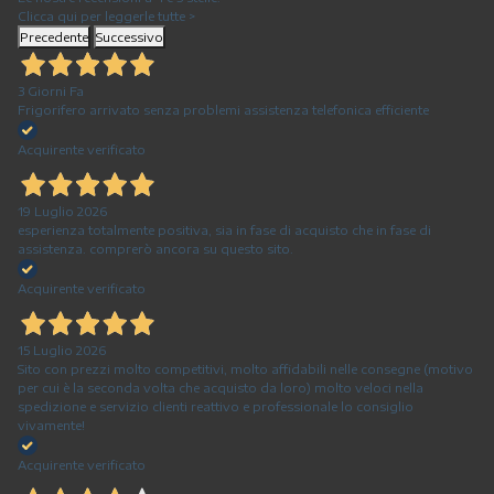
Clicca qui per leggerle tutte >
Precedente
Successivo
3 Giorni Fa
Frigorifero arrivato senza problemi assistenza telefonica efficiente
Acquirente verificato
19 Luglio 2026
esperienza totalmente positiva, sia in fase di acquisto che in fase di
assistenza. comprerò ancora su questo sito.
Acquirente verificato
15 Luglio 2026
Sito con prezzi molto competitivi, molto affidabili nelle consegne (motivo
per cui è la seconda volta che acquisto da loro) molto veloci nella
spedizione e servizio clienti reattivo e professionale lo consiglio
vivamente!
Acquirente verificato