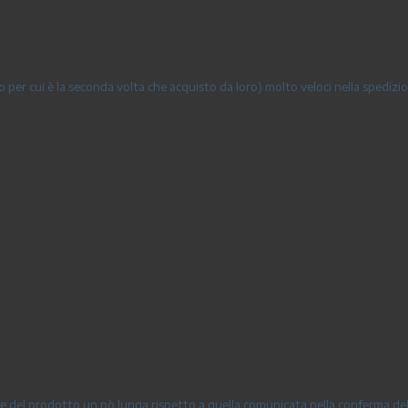
 per cui è la seconda volta che acquisto da loro) molto veloci nella spedizion
e del prodotto un pò lunga rispetto a quella comunicata nella conferma de