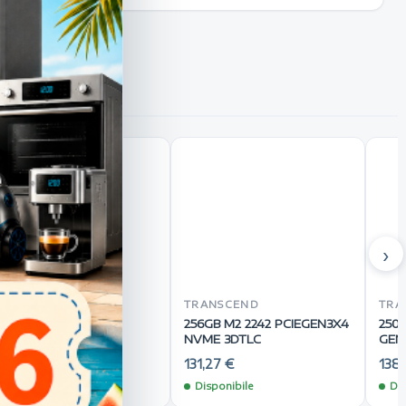
›
RANSCEND
TRANSCEND
TRA
50GB M2 2280 PCIE
256GB M2 2242 PCIEGEN3X4
250G
EN3X4 NVME TLC
NVME 3DTLC
GEN
03,09 €
131,27 €
138,
Disponibile
Disponibile
Dis