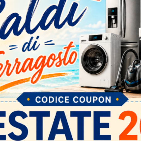
TRANSCEND
TRANSCEND
T
250GB M.2 2280 SSD SATA3
250GB 2.5 SSD SATA3 3D
2
B+M KEYTLC
TLC
G
95,77 €
99,30 €
1
Disponibile
Disponibile