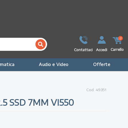
0
Carrello
Contattaci
Accedi
rmatica
Audio e Video
Offerte
Cod.
49351
.5 SSD 7MM VI550