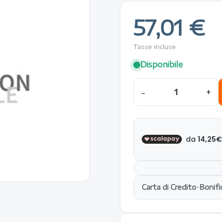
57,01 €
Tasse incluse
Disponibile
-
+
Carta di Credito
-
Bonifi