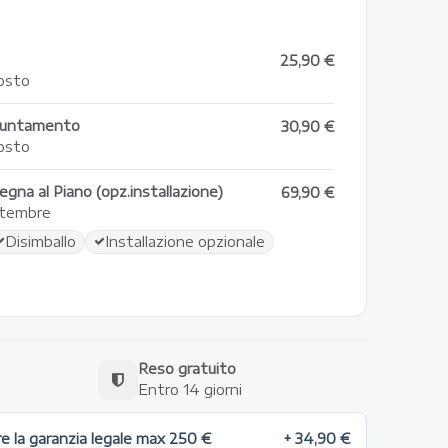
25,90 €
gosto
ppuntamento
30,90 €
gosto
egna al Piano (opz.installazione)
69,90 €
ettembre
Disimballo
Installazione opzionale
Reso gratuito
a
Entro 14 giorni
re la garanzia legale max 250 €
+ 34,90 €