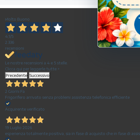
Molto Buono
4,1
/5
2.336
recensioni
Le nostre recensioni a 4 e 5 stelle.
Clicca qui per leggerle tutte >
Precedente
Successivo
2 Giorni Fa
Frigorifero arrivato senza problemi assistenza telefonica efficiente
Acquirente verificato
19 Luglio 2026
esperienza totalmente positiva, sia in fase di acquisto che in fase di as