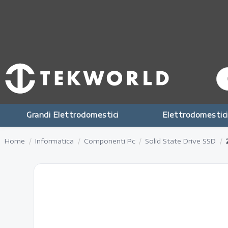
Grandi Elettrodomestici
Elettrodomestici
Home
Informatica
Componenti Pc
Solid State Drive SSD