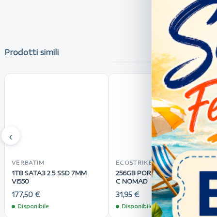
Prodotti simili
‹
VERBATIM
ECOSTRIKE
1TB SATA3 2.5 SSD 7MM
256GB PORTABLE SSD USB-
VI550
C NOMAD
177,50 €
31,95 €
Disponibile
Disponibile