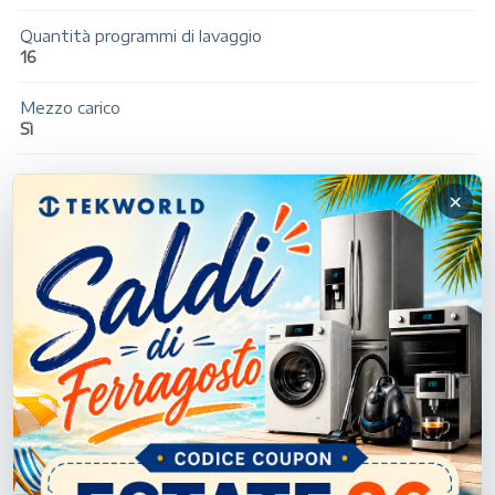
Quantità programmi di lavaggio
16
Mezzo carico
Sì
Sistema di sicurezza Aquastop
×
No
Consumi (modalità spento)
0,5 W
Indicatore del tempo rimanente
Sì
Tipo di carica
Caricamento frontale
Volume cestello
55 L