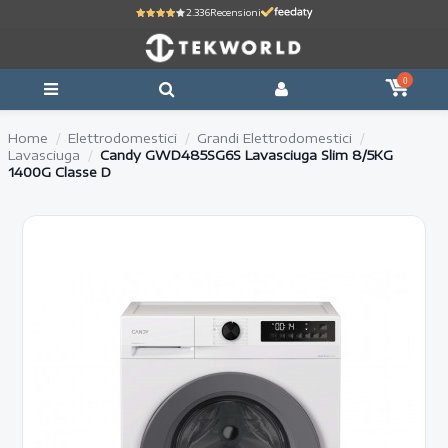
2.336
Recensioni
0
Home
Elettrodomestici
Grandi Elettrodomestici
Lavasciuga
Candy GWD485SG6S Lavasciuga Slim 8/5KG
1400G Classe D