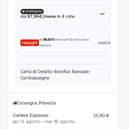
da
29,32 €
/mese per 12 mesi senza
scopri di più
interessi
Carta di Credito
-
Bonifico Bancario
-
Contrassegno
Consegna Prevista
Corriere Espresso
25,90 €
gio 13. agosto – mar 18. agosto