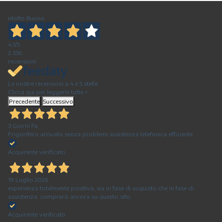
Molto Buono
4,1
/5
2.336
recensioni
Le nostre recensioni a 4 e 5 stelle.
Clicca qui per leggerle tutte >
Precedente
Successivo
3 Giorni Fa
Frigorifero arrivato senza problemi assistenza telefonica efficiente
Acquirente verificato
19 Luglio 2026
esperienza totalmente positiva, sia in fase di acquisto che in fase di
assistenza. comprerò ancora su questo sito.
Acquirente verificato