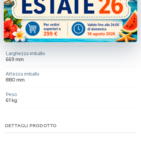
Programmi di asciugatura
Lana, Riscaldamento
Capacità di lavaggio
8 kg
Larghezza imballo
669 mm
Altezza imballo
880 mm
Peso
61 kg
DETTAGLI PRODOTTO