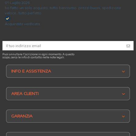
01 Luglio 2026
ho fatto un solo acquisto. tutto benissimo. prezzi buoni, spedizione
veloce.. tutto perfetto
Acquirente verificato
Puoi annullare l'iscrizione in ogni momento. A questo
scopo, cerca le info di contatto nelle note legali.
INFO E ASSISTENZA
AREA CLIENTI
GARANZIA