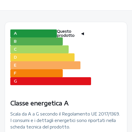
Questo
A
◀
prodotto
B
C
D
E
F
G
Classe energetica A
Scala da A a G secondo il Regolamento UE 2017/1369.
I consumi e i dettagli energetici sono riportati nella
scheda tecnica del prodotto.